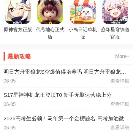
原神官方正版
代号地心正式
小岛日记单机
崩坏星穹铁道
版
版
官服
最新攻略
More+
明日方舟雷狼龙S空爆值得培养吗 明日方舟雷狼龙S
空爆内容详解
查看详细
06-05
S17星神神机龙王登顶T0 新手无脑运营稳上分
查看详细
06-05
2026高考生必领！马年第一个金榜题名-高考加油微信
红包封面领取教程
查看详细
06-05