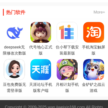
热门软件
More+
deepseek无
代号地心正式
住小帮下载安
手机淘宝触屏
限修改次数版
版
装最新版
版
豆包免费版无
天涯论坛手机
月相计划手机
金铲铲之战云
需登录版
版客户端
版
游戏
Copyright © 2009-2025 wap.jiweixin168.com All Rights