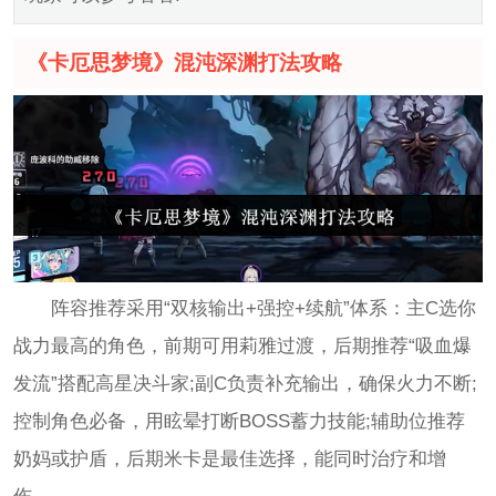
《卡厄思梦境》混沌深渊打法攻略
阵容推荐采用“双核输出+强控+续航”体系：主C选你
战力最高的角色，前期可用莉雅过渡，后期推荐“吸血爆
发流”搭配高星决斗家;副C负责补充输出，确保火力不断;
控制角色必备，用眩晕打断BOSS蓄力技能;辅助位推荐
奶妈或护盾，后期米卡是最佳选择，能同时治疗和增