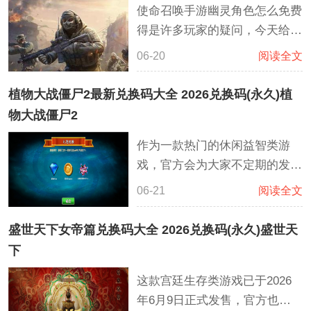
使命召唤手游幽灵角色怎么免费
得是许多玩家的疑问，今天给大
家介绍几种能够获得幽灵角色的
06-20
阅读全文
办法，那么幽灵角色是没有兑换
码之类的。如果想要对应的角
植物大战僵尸2最新兑换码大全 2026兑换码(永久)植
色，可以用商店购买的方式或者
物大战僵尸2
赛季通行证获取幽灵角色。还有
作为一款热门的休闲益智类游
非常特殊的幽灵补给箱供大家去
戏，官方会为大家不定期的发放
开出幽灵哦。
各种兑换码礼包，是官方给玩家
06-21
阅读全文
的专属福利，玩家在游戏内输入
后，可以兑换钻石，植物碎片，
盛世天下女帝篇兑换码大全 2026兑换码(永久)盛世天
道具，金币等众多的资源奖励，
下
可以帮助你在游戏内轻松挑战困
这款宫廷生存类游戏已于2026
难的关卡，这兑换码具有‌时效
年6月9日正式发售，官方也为广
性‌，并且每个账号限领一次