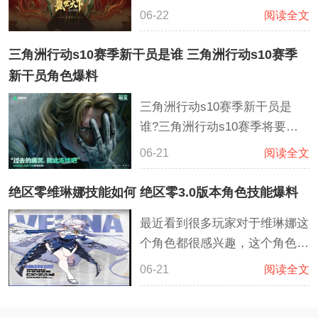
大玩家准备了许多丰厚的游戏奖
06-22
阅读全文
励，包含了众多的金币，铜币，
鲜花，服饰，稀有材料等众多的
三角洲行动s10赛季新干员是谁 三角洲行动s10赛季
资源，这些资源福利都可以直接
新干员角色爆料
使用兑换码直接兑换，使用起来
三角洲行动s10赛季新干员是
也十分简单，建议在兑换的时候
谁?三角洲行动s10赛季将要在6
要区分大小写，并且同一个兑换
月26日也就是本月的月末上线，
码每个账号仅可使用一次
06-21
阅读全文
而玩家已经开始期待新的地图还
有干员，根据多方的爆料也是确
绝区零维琳娜技能如何 绝区零3.0版本角色技能爆料
定了新赛季将要上线的干员叫做
最近看到很多玩家对于维琳娜这
液氮。
个角色都很感兴趣，这个角色是
3.0版本中的全新角色，目前还
06-21
阅读全文
没有上线，鉴于很多玩家都想要
提前了解