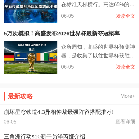
在标准天梯横行。高达65%的胜
控制场面。克苏恩，破碎之劫也
率让激怒站能够轻松上传说。这
能够搭配许多卡牌进行控制。
06-05
阅读全文
套激怒战士卡组依靠全新的激怒
喝海盗体系成为了胜率超高的职
5万次模拟！高盛发布2026世界杯最新夺冠概率
业。海盗藏品能够稳定国道海盗
众所周知，高盛的世界杯预测神
之锚然后继续过相对的海盗牌。
器，是收集了以往世界杯获胜概
格罗马什·地狱咆哮拥有非常高
率，直接模拟了数万次世界杯赛
的斩杀效果。如果能够利用好血
06-05
阅读全文
程的超级计算程序，经过5万次
誓雇佣兵这套卡组将会战无不
的计算和模拟，高盛再次发布了
胜。
针对2026美加墨世界杯的冠军
最新攻略
More+
队伍预测，这一次，高盛推算出
来西班牙队伍将会是最有希望夺
崩坏星穹铁道4.3异相仲裁最强阵容搭配推荐!
冠的队伍
查看详细
06-05
三角洲行动s10新干员泽芮娅介绍