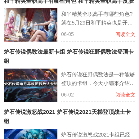
和平精英全职高手有哪些角色 和平精英全职高手皮肤
定，让考生对比往年的各种数据
和平精英全职高手有哪些角色?
报名到自己心仪的大学，大大减
就在5月29日和平精英也是开展
少了盲目报名导致滑档的风险
了与全职高手的联动，这次联动
06-05
阅读全文
主要同步上线了联动皮肤，主要
有君莫笑、沐雨橙风、寒烟柔三
炉石传说偶数法最新卡组 炉石传说狂野偶数法登顶卡
大角色及7级AC-VAL枪皮等等
组
炉石传说狂野偶数法是一种能够
登顶的卡组，今天小编来介绍一
下关于炉石传说偶数法最新卡组
06-02
阅读全文
的相关内容。这套偶数法在偶数
的基础上搭配的宇宙的模式，通
炉石传说激怒战2021 炉石传说2021天梯登顶战士卡
过了不起的基弗里斯发现更多能
组
够获得胜利的卡牌或者解决对面
炉石传说激怒战2021卡组已经
的场面。而卡扎库斯能够很好的