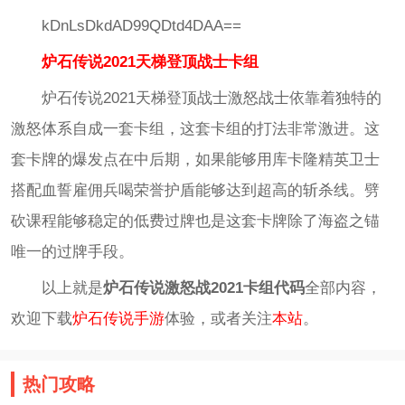
kDnLsDkdAD99QDtd4DAA==
炉石传说2021天梯登顶战士卡组
炉石传说2021天梯登顶战士激怒战士依靠着独特的
激怒体系自成一套卡组，这套卡组的打法非常激进。这
套卡牌的爆发点在中后期，如果能够用库卡隆精英卫士
搭配血誓雇佣兵喝荣誉护盾能够达到超高的斩杀线。劈
砍课程能够稳定的低费过牌也是这套卡牌除了海盗之锚
唯一的过牌手段。
以上就是
炉石传说激怒战2021卡组代码
全部内容，
欢迎下载
炉石传说手游
体验，或者关注
本站
。
热门攻略