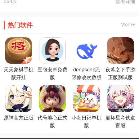
查看详细
06-05
热门软件
More+
天天象棋手机
豆包安卓免费
deepseek无
夜幕之下手游
版开挂
版
限修改次数版
正版测试服
原神官方正版
代号地心正式
小岛日记单机
崩坏星穹铁道
版
版
官服