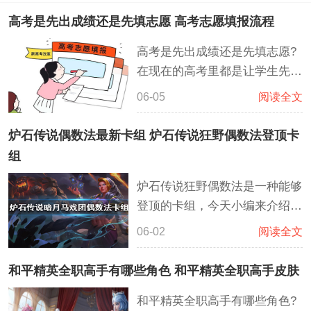
高考是先出成绩还是先填志愿 高考志愿填报流程
高考是先出成绩还是先填志愿?
在现在的高考里都是让学生先知
道成绩，然后再去查自身排名和
06-05
阅读全文
各学校的分数线，这样子可以降
低考生报志愿时各种不清楚确
炉石传说偶数法最新卡组 炉石传说狂野偶数法登顶卡
定，让考生对比往年的各种数据
组
报名到自己心仪的大学，大大减
炉石传说狂野偶数法是一种能够
少了盲目报名导致滑档的风险
登顶的卡组，今天小编来介绍一
下关于炉石传说偶数法最新卡组
06-02
阅读全文
的相关内容。这套偶数法在偶数
的基础上搭配的宇宙的模式，通
和平精英全职高手有哪些角色 和平精英全职高手皮肤
过了不起的基弗里斯发现更多能
和平精英全职高手有哪些角色?
够获得胜利的卡牌或者解决对面