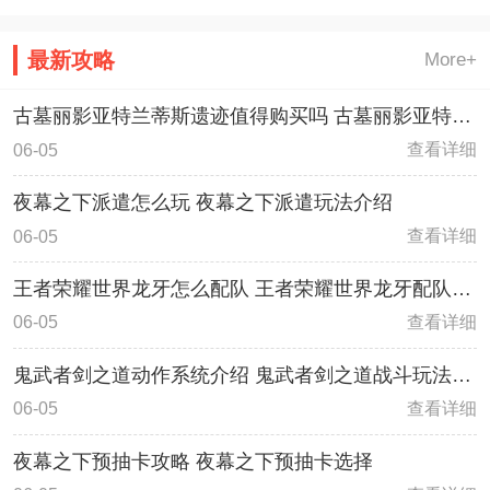
的计算和模拟，高盛再次发布了
胜。
针对2026美加墨世界杯的冠军
最新攻略
More+
队伍预测，这一次，高盛推算出
来西班牙队伍将会是最有希望夺
古墓丽影亚特兰蒂斯遗迹值得购买吗 古墓丽影亚特兰
冠的队伍
蒂斯遗迹购买指南
查看详细
06-05
夜幕之下派遣怎么玩 夜幕之下派遣玩法介绍
查看详细
06-05
王者荣耀世界龙牙怎么配队 王者荣耀世界龙牙配队详
细一览
查看详细
06-05
鬼武者剑之道动作系统介绍 鬼武者剑之道战斗玩法详
解
查看详细
06-05
夜幕之下预抽卡攻略 夜幕之下预抽卡选择