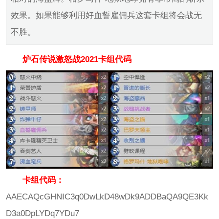
效果。如果能够利用好血誓雇佣兵这套卡组将会战无
不胜。
炉石传说激怒战2021卡组代码
卡组代码：
AAECAQcGHNIC3q0DwLkD48wDk9ADDBaQA9QE3Kk
D3a0DpLYDq7YDu7