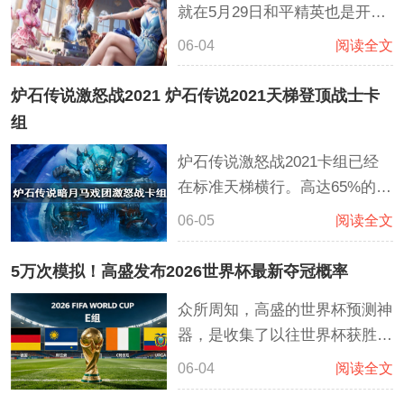
就在5月29日和平精英也是开展
的场面。而卡扎库斯能够很好的
了与全职高手的联动，这次联动
控制场面。克苏恩，破碎之劫也
06-04
阅读全文
主要同步上线了联动皮肤，主要
能够搭配许多卡牌进行控制。
有君莫笑、沐雨橙风、寒烟柔三
炉石传说激怒战2021 炉石传说2021天梯登顶战士卡
大角色及7级AC-VAL枪皮等等
组
炉石传说激怒战2021卡组已经
在标准天梯横行。高达65%的胜
率让激怒站能够轻松上传说。这
06-05
阅读全文
套激怒战士卡组依靠全新的激怒
喝海盗体系成为了胜率超高的职
5万次模拟！高盛发布2026世界杯最新夺冠概率
业。海盗藏品能够稳定国道海盗
众所周知，高盛的世界杯预测神
之锚然后继续过相对的海盗牌。
器，是收集了以往世界杯获胜概
格罗马什·地狱咆哮拥有非常高
率，直接模拟了数万次世界杯赛
的斩杀效果。如果能够利用好血
06-04
阅读全文
程的超级计算程序，经过5万次
誓雇佣兵这套卡组将会战无不