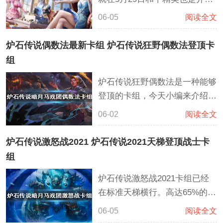
少了盲目报名导致滑档的风险
了与全职高手的联动，这次联动
06-05
阅读全文
主要同步上线了联动皮肤，主要
有君莫笑、沐雨橙风、寒烟柔三
炉石传说偶数法最新卡组 炉石传说狂野偶数法登顶卡
大角色及7级AC-VAL枪皮等等
组
炉石传说狂野偶数法是一种能够
登顶的卡组，今天小编来介绍一
下关于炉石传说偶数法最新卡组
06-02
阅读全文
的相关内容。这套偶数法在偶数
的基础上搭配的宇宙的模式，通
炉石传说激怒战2021 炉石传说2021天梯登顶战士卡
过了不起的基弗里斯发现更多能
组
够获得胜利的卡牌或者解决对面
炉石传说激怒战2021卡组已经
的场面。而卡扎库斯能够很好的
在标准天梯横行。高达65%的胜
控制场面。克苏恩，破碎之劫也
率让激怒站能够轻松上传说。这
能够搭配许多卡牌进行控制。
06-05
阅读全文
套激怒战士卡组依靠全新的激怒