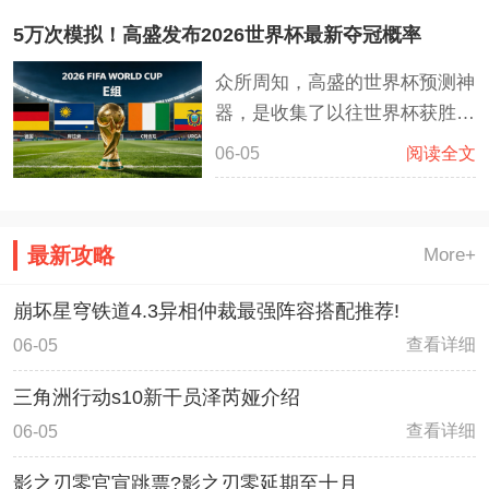
喝海盗体系成为了胜率超高的职
5万次模拟！高盛发布2026世界杯最新夺冠概率
业。海盗藏品能够稳定国道海盗
众所周知，高盛的世界杯预测神
之锚然后继续过相对的海盗牌。
器，是收集了以往世界杯获胜概
格罗马什·地狱咆哮拥有非常高
率，直接模拟了数万次世界杯赛
的斩杀效果。如果能够利用好血
06-05
阅读全文
程的超级计算程序，经过5万次
誓雇佣兵这套卡组将会战无不
的计算和模拟，高盛再次发布了
胜。
针对2026美加墨世界杯的冠军
最新攻略
More+
队伍预测，这一次，高盛推算出
来西班牙队伍将会是最有希望夺
崩坏星穹铁道4.3异相仲裁最强阵容搭配推荐!
冠的队伍
查看详细
06-05
三角洲行动s10新干员泽芮娅介绍
查看详细
06-05
影之刃零官宣跳票?影之刃零延期至十月