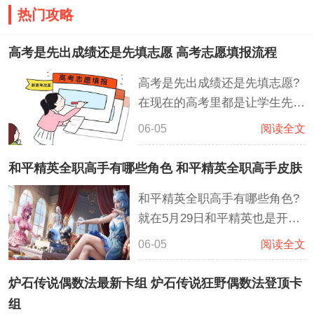
热门攻略
高考是先出成绩还是先填志愿 高考志愿填报流程
高考是先出成绩还是先填志愿?
在现在的高考里都是让学生先知
道成绩，然后再去查自身排名和
06-05
阅读全文
各学校的分数线，这样子可以降
低考生报志愿时各种不清楚确
和平精英全职高手有哪些角色 和平精英全职高手皮肤
定，让考生对比往年的各种数据
和平精英全职高手有哪些角色?
报名到自己心仪的大学，大大减
就在5月29日和平精英也是开展
少了盲目报名导致滑档的风险
了与全职高手的联动，这次联动
06-05
阅读全文
主要同步上线了联动皮肤，主要
有君莫笑、沐雨橙风、寒烟柔三
炉石传说偶数法最新卡组 炉石传说狂野偶数法登顶卡
大角色及7级AC-VAL枪皮等等
组