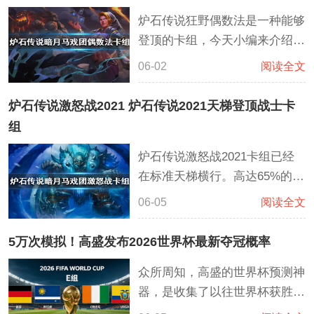
炉石传说狂野偶数法是一种能够
登顶的卡组，今天小编来介绍一
下关于炉石传说偶数法最新卡组
06-02
阅读全文
的相关内容。这套偶数法在偶数
的基础上搭配的宇宙的模式，通
炉石传说激怒战2021 炉石传说2021天梯登顶战士卡
过了不起的基弗里斯发现更多能
组
够获得胜利的卡牌或者解决对面
炉石传说激怒战2021卡组已经
的场面。而卡扎库斯能够很好的
在标准天梯横行。高达65%的胜
控制场面。克苏恩，破碎之劫也
率让激怒站能够轻松上传说。这
能够搭配许多卡牌进行控制。
06-05
阅读全文
套激怒战士卡组依靠全新的激怒
喝海盗体系成为了胜率超高的职
5万次模拟！高盛发布2026世界杯最新夺冠概率
业。海盗藏品能够稳定国道海盗
众所周知，高盛的世界杯预测神
之锚然后继续过相对的海盗牌。
器，是收集了以往世界杯获胜概
格罗马什·地狱咆哮拥有非常高
率，直接模拟了数万次世界杯赛
的斩杀效果。如果能够利用好血