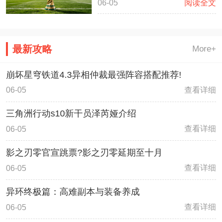
06-05
阅读全文
程的超级计算程序，经过5万次
誓雇佣兵这套卡组将会战无不
的计算和模拟，高盛再次发布了
胜。
针对2026美加墨世界杯的冠军
最新攻略
More+
队伍预测，这一次，高盛推算出
来西班牙队伍将会是最有希望夺
崩坏星穹铁道4.3异相仲裁最强阵容搭配推荐!
冠的队伍
查看详细
06-05
三角洲行动s10新干员泽芮娅介绍
查看详细
06-05
影之刃零官宣跳票?影之刃零延期至十月
查看详细
06-05
异环终极篇：高难副本与装备养成
查看详细
06-05