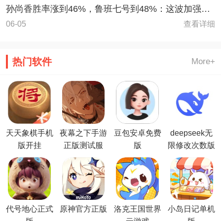
孙尚香胜率涨到46%，鲁班七号到48%：这波加强真
的能改变强度？
查看详细
06-05
热门软件
More+
天天象棋手机
夜幕之下手游
豆包安卓免费
deepseek无
版开挂
正版测试服
版
限修改次数版
代号地心正式
原神官方正版
洛克王国世界
小岛日记单机