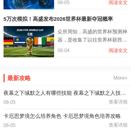
06-05
阅读全文
套激怒战士卡组依靠全新的激怒
喝海盗体系成为了胜率超高的职
5万次模拟！高盛发布2026世界杯最新夺冠概率
业。海盗藏品能够稳定国道海盗
众所周知，高盛的世界杯预测神
之锚然后继续过相对的海盗牌。
器，是收集了以往世界杯获胜概
格罗马什·地狱咆哮拥有非常高
率，直接模拟了数万次世界杯赛
的斩杀效果。如果能够利用好血
06-04
阅读全文
程的超级计算程序，经过5万次
誓雇佣兵这套卡组将会战无不
的计算和模拟，高盛再次发布了
胜。
针对2026美加墨世界杯的冠军
最新攻略
More+
队伍预测，这一次，高盛推算出
来西班牙队伍将会是最有希望夺
夜幕之下缄默之人有哪些技能 夜幕之下缄默之人技能
冠的队伍
介绍
查看详细
06-05
卡厄思梦境怎么培养角色 卡厄思梦境角色培养攻略
查看详细
06-05