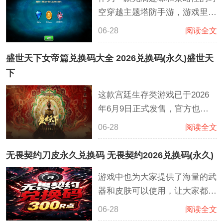
包，玩家可以直接免费领取在游
空穿越主题塔防手游‌，游戏里面
戏里面开始兑换
会不定期的为大家发放各种福利
06-28
阅读全文
兑换码礼包，里面涵盖了各种钻
石，金币，铭牌，武器，精华等
盛世天下女帝篇兑换码大全 2026兑换码(永久)盛世天
众多丰富的资源装备，但在兑换
下
的时候需要时刻注意，所有兑换
这款宫廷生存类游戏已于2026
码‌每个账号仅可使用1次‌
年6月9日正式发售，官方也为广
大玩家准备了许多丰厚的游戏奖
06-28
阅读全文
励，包含了众多的金币，铜币，
鲜花，服饰，稀有材料等众多的
无畏契约刀皮永久兑换码 无畏契约2026兑换码(永久)
资源，这些资源福利都可以直接
游戏中也为大家提供了海量的武
使用兑换码直接兑换，使用起来
器和皮肤可以使用，让大家都可
也十分简单，建议在兑换的时候
以拥有更好的游戏体验感。最近
要区分大小写，并且同一个兑换
06-28
阅读全文
小编给大家带来了一些关于刀皮
码每个账号仅可使用一次