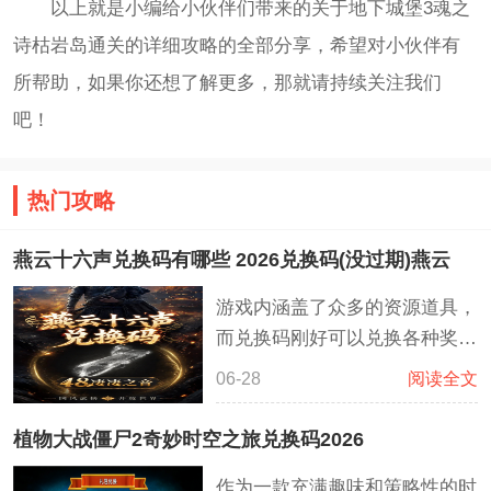
以上就是小编给小伙伴们带来的关于地下城堡3魂之
诗枯岩岛通关的详细攻略的全部分享，希望对小伙伴有
所帮助，如果你还想了解更多，那就请持续关注我们
吧！
热门攻略
燕云十六声兑换码有哪些 2026兑换码(没过期)燕云
游戏内涵盖了众多的资源道具，
而兑换码刚好可以兑换各种奖
励，比如长鸣玉，周元通宝，乌
06-28
阅读全文
金铁‌，外观服饰，元宝等众多的
资源装备，而官方也会不定期的
植物大战僵尸2奇妙时空之旅兑换码2026
为大家带来众多类型的兑换码礼
作为一款充满趣味和策略性的时